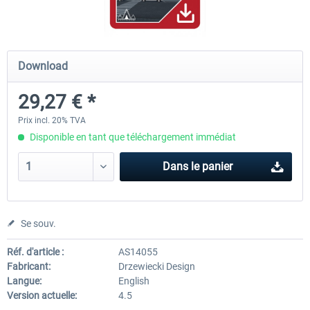
Mega Airport Frankfurt V2.0
Mega Airport Berlin Brande
Download
29,27 € *
30,20 € *
25,16 € *
Prix incl. 20% TVA
Disponible en tant que téléchargement immédiat
Dans le panier
Se souv.
Réf. d'article :
AS14055
Fabricant:
Drzewiecki Design
Langue:
English
Version actuelle:
4.5