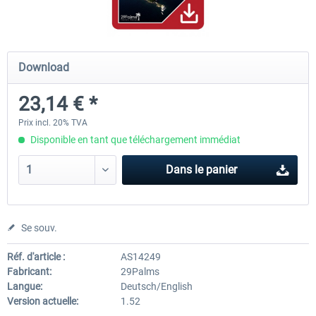
Hamburg-Finkenwerder
Madeira X Evolution
Download
23,14 € *
12,00 € *
25,16 € *
Prix incl. 20% TVA
Disponible en tant que téléchargement immédiat
Dans le panier
Se souv.
Réf. d'article :
AS14249
Fabricant:
29Palms
Langue:
Deutsch/English
Version actuelle:
1.52