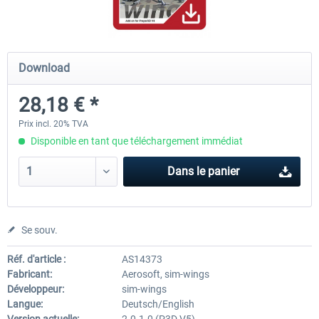
Hamburg-Finkenwerder
Madeira X Evolution
Download
28,18 € *
12,00 € *
25,16 € *
Prix incl. 20% TVA
Disponible en tant que téléchargement immédiat
Dans le panier
Se souv.
Réf. d'article :
AS14373
Fabricant:
Aerosoft, sim-wings
Développeur:
sim-wings
Langue:
Deutsch/English