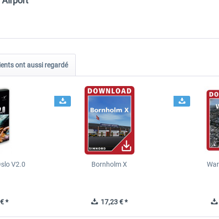
Airport"
ients ont aussi regardé
slo V2.0
Bornholm X
War
€ *
17,23 € *