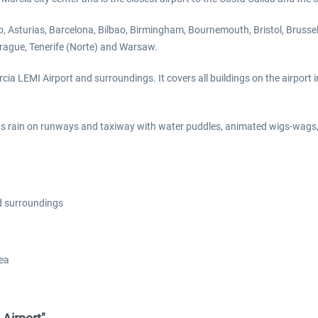
p, Asturias, Barcelona, Bilbao, Birmingham, Bournemouth, Bristol, Brusse
rague, Tenerife (Norte) and Warsaw.
a LEMI Airport and surroundings. It covers all buildings on the airport in 
 rain on runways and taxiway with water puddles, animated wigs-wags, r
d surroundings
rea