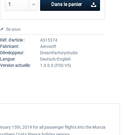
Dans le panier
Se souv.
Réf. d'article :
AS15374
Fabricant:
Aerosoft
Développeur:
Dreamfactorystudio
Langue:
Deutsch/English
Version actuelle:
1.0.0.0 (P3D V5)
uary 15th, 2019 for all passenger flights into the Murcia
 southern Costa Blanca holiday regions.