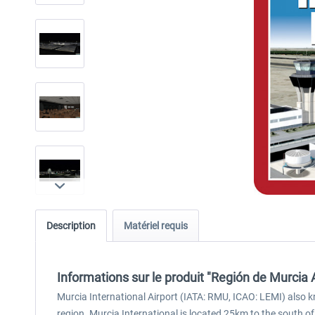
Description
Matériel requis
Informations sur le produit "Región de Murcia A
Murcia International Airport (IATA: RMU, ICAO: LEMI) also k
region. Murcia International is located 25km to the south of