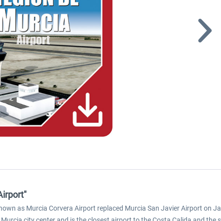
irport"
nown as Murcia Corvera Airport replaced Murcia San Javier Airport on Jan
 Murcia city center and is the closest airport to the Costa Calida and the