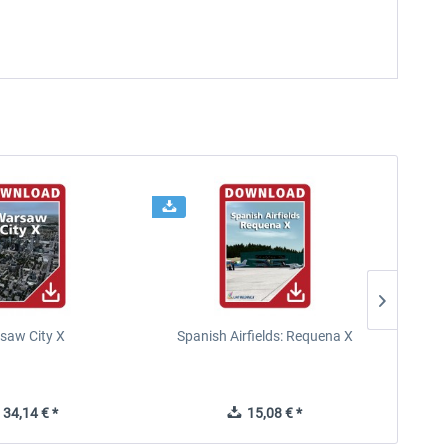
saw City X
Spanish Airfields: Requena X
34,14 € *
15,08 € *