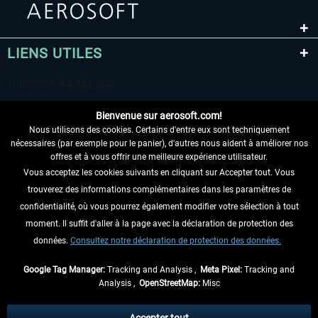
LIENS UTILES
Bienvenue sur aerosoft.com!
Nous utilisons des cookies. Certains d'entre eux sont techniquement
nécessaires (par exemple pour le panier), d'autres nous aident à améliorer nos
offres et à vous offrir une meilleure expérience utilisateur.
Vous acceptez les cookies suivants en cliquant sur Accepter tout. Vous
RENONCER AU CONTRAT ICI
trouverez des informations complémentaires dans les paramètres de
INFORMATIONS
confidentialité, où vous pourrez également modifier votre sélection à tout
moment. Il suffit d'aller à la page avec la déclaration de protection des
NE MANQUEZ PAS LES DERNIÈRES
données.
Consultez notre déclaration de protection des données.
NOUVELLES
Google Tag Manager:
Tracking and Analysis ,
Meta Pixel:
Tracking and
Analysis ,
OpenStreetMap:
Misc
* Tous les prix sont indiqués TVA légale comprise, hors
frais de port
et, le cas
échéant, frais de remboursement, si aucune description contraire.