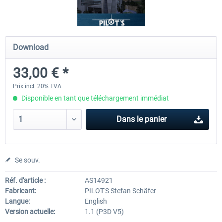
Hamburg-Finkenwerder
Madeira X Evolution
Download
33,00 € *
12,00 € *
25,16 € *
Prix incl. 20% TVA
Disponible en tant que téléchargement immédiat
Dans le panier
Se souv.
Réf. d'article :
AS14921
Fabricant:
PILOT'S Stefan Schäfer
Langue:
English
Version actuelle:
1.1 (P3D V5)