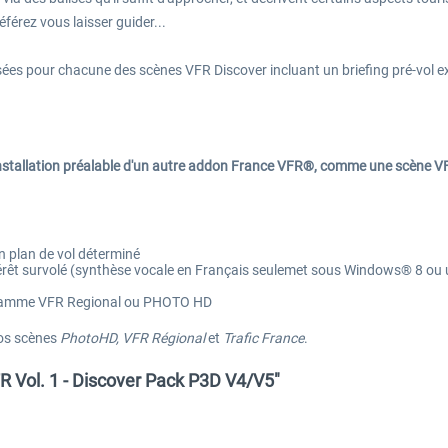
férez vous laisser guider...
s pour chacune des scènes VFR Discover incluant un briefing pré-vol ex
l'installation préalable d'un autre addon France VFR®, comme une scène
un plan de vol déterminé
rêt survolé (synthèse vocale en Français seulemet sous Windows® 8 ou u
a gamme VFR Regional ou PHOTO HD
os scènes
PhotoHD, VFR Régional
et
Trafic France
.
R Vol. 1 - Discover Pack P3D V4/V5"