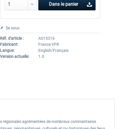
Dans le panier
Se souv.
Réf. d'article :
AS15316
Fabricant:
France VFR
Langue:
English/Français
Version actuelle:
1.0
ques régionales agrémentées de nombreux commentaires
stiques, géographiques, culturels et/ou historiques des lieux