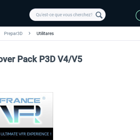
Prepar3D
Utilitares
scover Pack P3D V4/V5