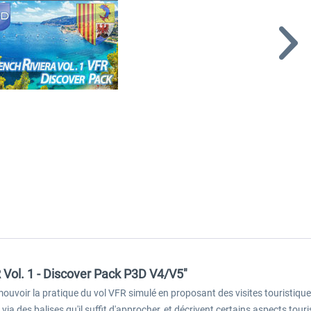
R Vol. 1 - Discover Pack P3D V4/V5"
ouvoir la pratique du vol VFR simulé en proposant des visites touristi
a des balises qu'il suffit d'approcher, et décrivent certains aspects touri