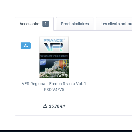
Accessoire
1
Prod. similaires
Les clients ont a
VFR Regional - French Riviera Vol. 1
P3D V4/V5
35,76 € *