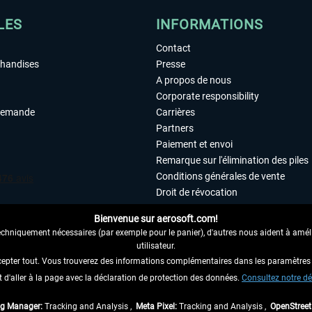
LES
INFORMATIONS
Contact
chandises
Presse
A propos de nous
Corporate responsibility
demande
Carrières
Partners
Paiement et envoi
Remarque sur l'élimination des piles
Conditions générales de vente
Droit de révocation
Déclaration de protection des donn
Bienvenue sur aerosoft.com!
Accessibilité
echniquement nécessaires (par exemple pour le panier), d'autres nous aident à amélio
Mentions légales
utilisateur.
cepter tout. Vous trouverez des informations complémentaires dans les paramètres 
it d'aller à la page avec la déclaration de protection des données.
 AU CONTRAT ICI
Consultez notre dé
ag Manager:
Tracking and Analysis ,
Meta Pixel:
Tracking and Analysis ,
OpenStree