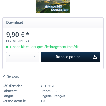
FSDG - Flight Suite Pro
Traffic Global for P3D & 
Download
9,90 € *
10,07 € *
44,95 € *
Prix incl. 20% TVA
Disponible en tant que téléchargement immédiat
Dans le panier
Se souv.
Réf. d'article :
AS15314
Fabricant:
France VFR
Langue:
English/Français
Version actuelle:
1.0