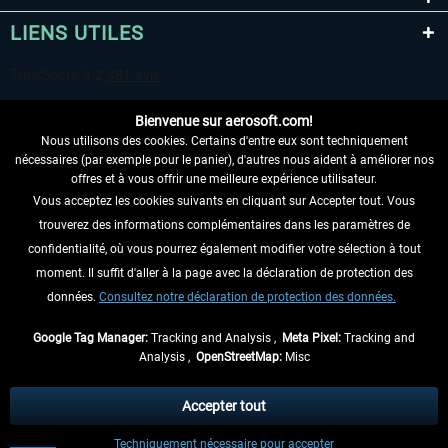
LIENS UTILES
Bienvenue sur aerosoft.com!
Nous utilisons des cookies. Certains d'entre eux sont techniquement
nécessaires (par exemple pour le panier), d'autres nous aident à améliorer nos
offres et à vous offrir une meilleure expérience utilisateur.
Vous acceptez les cookies suivants en cliquant sur Accepter tout. Vous
RENONCER AU CONTRAT ICI
trouverez des informations complémentaires dans les paramètres de
INFORMATIONS
confidentialité, où vous pourrez également modifier votre sélection à tout
moment. Il suffit d'aller à la page avec la déclaration de protection des
NE MANQUEZ PAS LES DERNIÈRES
données.
Consultez notre déclaration de protection des données.
NOUVELLES
Google Tag Manager:
Tracking and Analysis ,
Meta Pixel:
Tracking and
Analysis ,
OpenStreetMap:
Misc
* Tous les prix sont indiqués TVA légale comprise, hors
frais de port
et, le cas
échéant, frais de remboursement, si aucune description contraire.
Accepter tout
** S'applique aux envois vers l'Allemagne. Pour les autres pays, veuillez
Techniquement nécessaire pour accepter