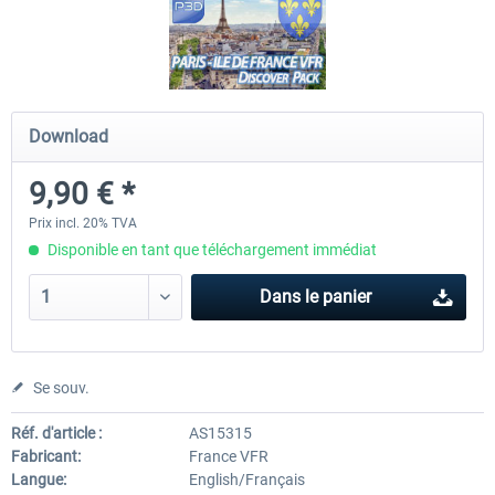
FSDG - Flight Suite Pro
Traffic Global for P3D & 
Download
10,07 € *
44,95 € *
9,90 € *
Prix incl. 20% TVA
Disponible en tant que téléchargement immédiat
Dans le panier
Se souv.
Réf. d'article :
AS15315
Fabricant:
France VFR
Langue:
English/Français