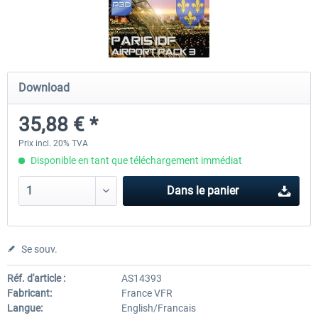
Hamburg-Finkenwerder
Madeira X Evolution
Download
12,00 € *
25,16 € *
35,88 € *
Prix incl. 20% TVA
Disponible en tant que téléchargement immédiat
Dans le panier
Se souv.
Réf. d'article :
AS14393
Fabricant:
France VFR
Langue:
English/Francais