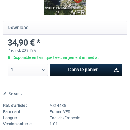
Hamburg-Finkenwerder
Madeira X Evolution
Download
34,90 € *
12,00 € *
25,16 € *
Prix incl. 20% TVA
Disponible en tant que téléchargement immédiat
Dans le panier
Se souv.
Réf. d'article :
AS14435
Fabricant:
France VFR
Langue:
English/Francais
Version actuelle:
1.01