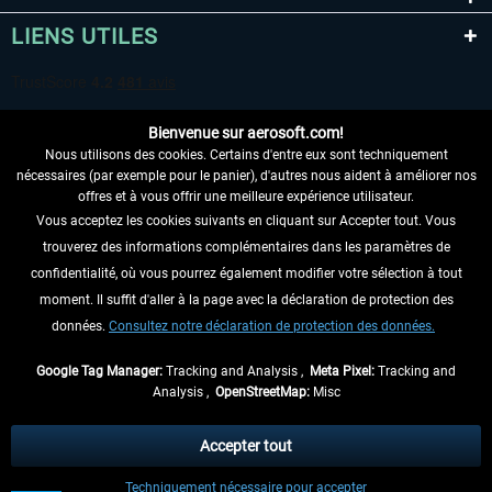
LIENS UTILES
Bienvenue sur aerosoft.com!
Nous utilisons des cookies. Certains d'entre eux sont techniquement
nécessaires (par exemple pour le panier), d'autres nous aident à améliorer nos
offres et à vous offrir une meilleure expérience utilisateur.
Vous acceptez les cookies suivants en cliquant sur Accepter tout. Vous
RENONCER AU CONTRAT ICI
trouverez des informations complémentaires dans les paramètres de
INFORMATIONS
confidentialité, où vous pourrez également modifier votre sélection à tout
moment. Il suffit d'aller à la page avec la déclaration de protection des
NE MANQUEZ PAS LES DERNIÈRES
données.
Consultez notre déclaration de protection des données.
NOUVELLES
Google Tag Manager:
Tracking and Analysis ,
Meta Pixel:
Tracking and
Analysis ,
OpenStreetMap:
Misc
* Tous les prix sont indiqués TVA légale comprise, hors
frais de port
et, le cas
échéant, frais de remboursement, si aucune description contraire.
Accepter tout
** S'applique aux envois vers l'Allemagne. Pour les autres pays, veuillez
Techniquement nécessaire pour accepter