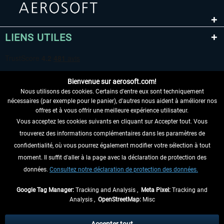
LIENS UTILES
Bienvenue sur aerosoft.com!
Nous utilisons des cookies. Certains d'entre eux sont techniquement
nécessaires (par exemple pour le panier), d'autres nous aident à améliorer nos
offres et à vous offrir une meilleure expérience utilisateur.
Vous acceptez les cookies suivants en cliquant sur Accepter tout. Vous
RENONCER AU CONTRAT ICI
trouverez des informations complémentaires dans les paramètres de
INFORMATIONS
confidentialité, où vous pourrez également modifier votre sélection à tout
moment. Il suffit d'aller à la page avec la déclaration de protection des
NE MANQUEZ PAS LES DERNIÈRES
données.
Consultez notre déclaration de protection des données.
NOUVELLES
Google Tag Manager:
Tracking and Analysis ,
Meta Pixel:
Tracking and
Analysis ,
OpenStreetMap:
Misc
* Tous les prix sont indiqués TVA légale comprise, hors
frais de port
et, le cas
échéant, frais de remboursement, si aucune description contraire.