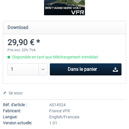
Hamburg-Finkenwerder
Madeira X Evolution
Download
29,90 € *
12,00 € *
25,16 € *
Prix incl. 20% TVA
Disponible en tant que téléchargement immédiat
Dans le panier
Se souv.
Réf. d'article :
AS14524
Fabricant:
France VFR
Langue:
English/Francais
Version actuelle:
1.01