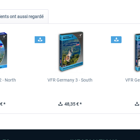
ients ont aussi regardé
 - North
VFR Germany 3 - South
VFR Ge
€ *
48,35 € *