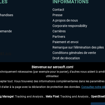
LES
INFORMATIONS
Contact
chandises
Presse
A propos de nous
Corporate responsibility
demande
Carrières
Partners
Paiement et envoi
Remarque sur l'élimination des piles
Conditions générales de vente
Droit de révocation
Déclaration de protection des donn
Bienvenue sur aerosoft.com!
Accessibilité
echniquement nécessaires (par exemple pour le panier), d'autres nous aident à amélio
Mentions légales
utilisateur.
cepter tout. Vous trouverez des informations complémentaires dans les paramètres 
it d'aller à la page avec la déclaration de protection des données.
 AU CONTRAT ICI
Consultez notre dé
ag Manager:
Tracking and Analysis ,
Meta Pixel:
Tracking and Analysis ,
OpenStree
 TVA légale comprise, hors
frais de port
et, le cas échéant, frais de remboursement, si