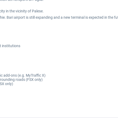
ty in the vicinity of Palese.
ie. Bari airport is still expanding and a new terminal is expected in the f
t institutions
fic add-ons (e.g. MyTraffic X)
rrounding roads (FSX only)
SX only)