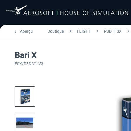
Aperçu
Boutique
FLIGHT
P3D | FSX
Bari X
FSX/P3D V1-V3