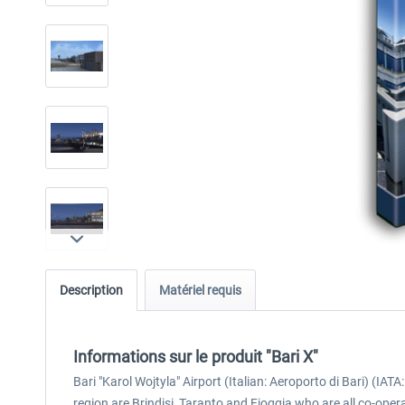
Description
Matériel requis
Informations sur le produit "Bari X"
Bari "Karol Wojtyla" Airport (Italian: Aeroporto di Bari) (IATA: 
region are Brindisi, Taranto and Fioggia who are all co-opera