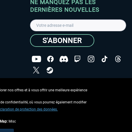
NE MANQUEZ PAS LES
DERNIÈRES NOUVELLES
S'ABONNER
ées
J'ai lu la
Déclaration de protection des données
.
rer nos offres et à vous offrir une meilleure expérience
Copyright © Aerosoft GmbH - Tous droits réservés
de confidentialité, où vous pourrez également modifier
claration de protection des données.
tMap:
Misc
 aucune description contraire.