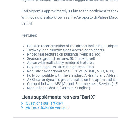
Bari airport is approximately 11 km to the northwest of the ci
With locals it is also known as the Aeroporto di Palese Macch
airport.
Features:
Detailed reconstruction of the airport including all airpor
Taxiway- and runway signs according to charts
Photo real textures on buildings, vehicles, etc
Seasonal ground textures (0.5m per pixel)
Apron with realistically rendered textures
Day- and night textures in high resolution
Realistic navigational aids (ILS, VOR/DME, NDB, ATIS)
Fully compatible with the standard AI-traffic and AI-traf
AESLite for dynamic ground traffic on the apron and su
Compatibel with AES (Airport Enhancement Services) (F
Manual and Charts (German / English)
Liens supplémentaires vers "Bari X"
Questions sur l'article ?
Autres articles de Aerosoft