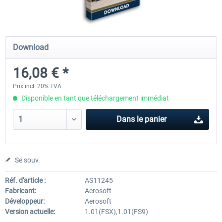
Mega Airport Frankfurt V2.0
Mega Airport Berlin Brande
Download
16,08 € *
30,20 € *
25,16 € *
Prix incl. 20% TVA
Disponible en tant que téléchargement immédiat
Dans le panier
Se souv.
Réf. d'article :
AS11245
Fabricant:
Aerosoft
Développeur:
Aerosoft
Version actuelle:
1.01(FSX),1.01(FS9)