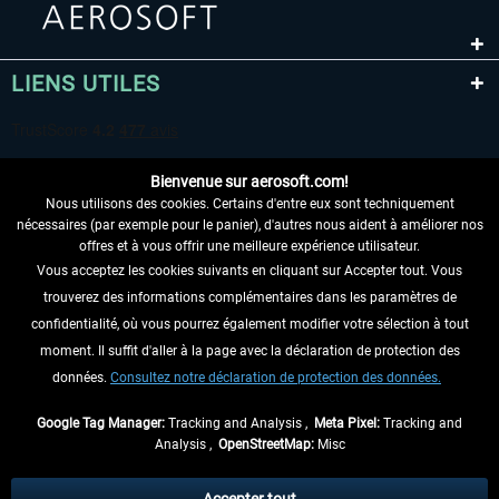
LIENS UTILES
Bienvenue sur aerosoft.com!
Nous utilisons des cookies. Certains d'entre eux sont techniquement
nécessaires (par exemple pour le panier), d'autres nous aident à améliorer nos
offres et à vous offrir une meilleure expérience utilisateur.
Vous acceptez les cookies suivants en cliquant sur Accepter tout. Vous
RENONCER AU CONTRAT ICI
trouverez des informations complémentaires dans les paramètres de
INFORMATIONS
confidentialité, où vous pourrez également modifier votre sélection à tout
moment. Il suffit d'aller à la page avec la déclaration de protection des
NE MANQUEZ PAS LES DERNIÈRES
données.
Consultez notre déclaration de protection des données.
NOUVELLES
Google Tag Manager:
Tracking and Analysis ,
Meta Pixel:
Tracking and
Analysis ,
OpenStreetMap:
Misc
* Tous les prix sont indiqués TVA légale comprise, hors
frais de port
et, le cas
échéant, frais de remboursement, si aucune description contraire.