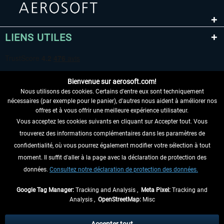
LIENS UTILES
Bienvenue sur aerosoft.com!
Nous utilisons des cookies. Certains d'entre eux sont techniquement
nécessaires (par exemple pour le panier), d'autres nous aident à améliorer nos
offres et à vous offrir une meilleure expérience utilisateur.
Vous acceptez les cookies suivants en cliquant sur Accepter tout. Vous
RENONCER AU CONTRAT ICI
trouverez des informations complémentaires dans les paramètres de
INFORMATIONS
confidentialité, où vous pourrez également modifier votre sélection à tout
moment. Il suffit d'aller à la page avec la déclaration de protection des
NE MANQUEZ PAS LES DERNIÈRES
données.
Consultez notre déclaration de protection des données.
NOUVELLES
Google Tag Manager:
Tracking and Analysis ,
Meta Pixel:
Tracking and
Analysis ,
OpenStreetMap:
Misc
* Tous les prix sont indiqués TVA légale comprise, hors
frais de port
et, le cas
échéant, frais de remboursement, si aucune description contraire.