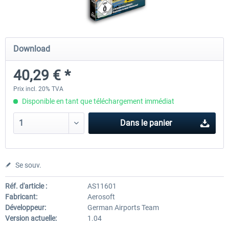
Mega Airport Frankfurt V2.0
Mega Airport Berlin Brande
Download
40,29 € *
30,20 € *
25,16 € *
Prix incl. 20% TVA
Disponible en tant que téléchargement immédiat
Dans le panier
Se souv.
Réf. d'article :
AS11601
Fabricant:
Aerosoft
Développeur:
German Airports Team
Version actuelle:
1.04