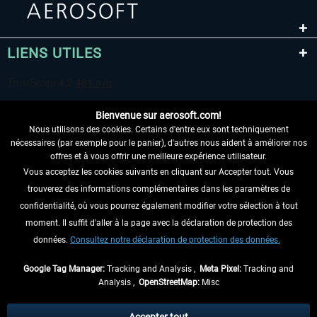
LIENS UTILES
Bienvenue sur aerosoft.com!
Nous utilisons des cookies. Certains d'entre eux sont techniquement
nécessaires (par exemple pour le panier), d'autres nous aident à améliorer nos
offres et à vous offrir une meilleure expérience utilisateur.
Vous acceptez les cookies suivants en cliquant sur Accepter tout. Vous
RENONCER AU CONTRAT ICI
trouverez des informations complémentaires dans les paramètres de
INFORMATIONS
confidentialité, où vous pourrez également modifier votre sélection à tout
moment. Il suffit d'aller à la page avec la déclaration de protection des
NE MANQUEZ PAS LES DERNIÈRES
données.
Consultez notre déclaration de protection des données.
NOUVELLES
Google Tag Manager:
Tracking and Analysis ,
Meta Pixel:
Tracking and
Analysis ,
OpenStreetMap:
Misc
* Tous les prix sont indiqués TVA légale comprise, hors
frais de port
et, le cas
échéant, frais de remboursement, si aucune description contraire.