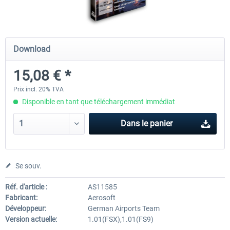
Mega Airport Frankfurt V2.0
Mega Airport Berlin Brande
Download
15,08 € *
30,20 € *
25,16 € *
Prix incl. 20% TVA
Disponible en tant que téléchargement immédiat
Dans le panier
Se souv.
Réf. d'article :
AS11585
Fabricant:
Aerosoft
Développeur:
German Airports Team
Version actuelle:
1.01(FSX),1.01(FS9)