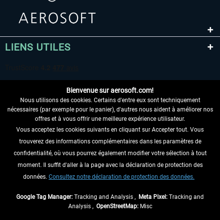
LIENS UTILES
Bienvenue sur aerosoft.com!
Nous utilisons des cookies. Certains d'entre eux sont techniquement
nécessaires (par exemple pour le panier), d'autres nous aident à améliorer nos
offres et à vous offrir une meilleure expérience utilisateur.
Vous acceptez les cookies suivants en cliquant sur Accepter tout. Vous
RENONCER AU CONTRAT ICI
trouverez des informations complémentaires dans les paramètres de
INFORMATIONS
confidentialité, où vous pourrez également modifier votre sélection à tout
moment. Il suffit d'aller à la page avec la déclaration de protection des
NE MANQUEZ PAS LES DERNIÈRES
données.
Consultez notre déclaration de protection des données.
NOUVELLES
Google Tag Manager:
Tracking and Analysis ,
Meta Pixel:
Tracking and
Analysis ,
OpenStreetMap:
Misc
* Tous les prix sont indiqués TVA légale comprise, hors
frais de port
et, le cas