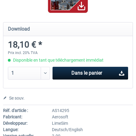
Mega Airport Frankfurt V2.0
Mega Airport Berlin Brande
Download
18,10 € *
30,20 € *
25,16 € *
Prix incl. 20% TVA
Disponible en tant que téléchargement immédiat
Dans le panier
Se souv.
Réf. d'article :
AS14295
Fabricant:
Aerosoft
Développeur:
LimeSim
Langue:
Deutsch/English