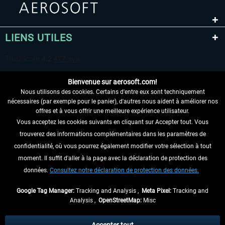
LIENS UTILES
Bienvenue sur aerosoft.com!
Nous utilisons des cookies. Certains d'entre eux sont techniquement
nécessaires (par exemple pour le panier), d'autres nous aident à améliorer nos
offres et à vous offrir une meilleure expérience utilisateur.
Vous acceptez les cookies suivants en cliquant sur Accepter tout. Vous
RENONCER AU CONTRAT ICI
trouverez des informations complémentaires dans les paramètres de
INFORMATIONS
confidentialité, où vous pourrez également modifier votre sélection à tout
moment. Il suffit d'aller à la page avec la déclaration de protection des
NE MANQUEZ PAS LES DERNIÈRES
données.
Consultez notre déclaration de protection des données.
NOUVELLES
Google Tag Manager:
Tracking and Analysis ,
Meta Pixel:
Tracking and
Analysis ,
OpenStreetMap:
Misc
* Tous les prix sont indiqués TVA légale comprise, hors
frais de port
et, le cas
échéant, frais de remboursement, si aucune description contraire.