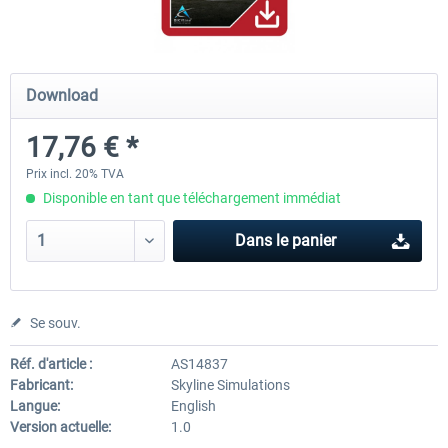
Airports of Mexico City & Central
US Cities X - Chicago
Download
17,76 € *
28,18 € *
15,08 € *
Prix incl. 20% TVA
Disponible en tant que téléchargement immédiat
Dans le panier
Se souv.
Réf. d'article :
AS14837
Fabricant:
Skyline Simulations
Langue:
English
Version actuelle:
1.0