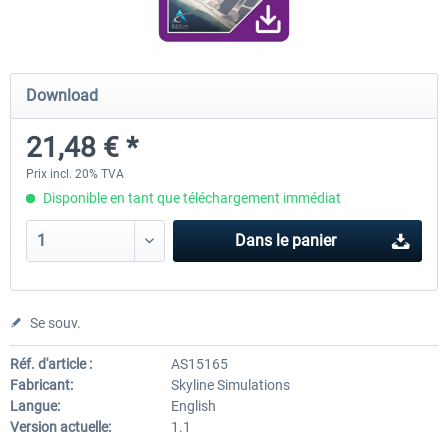
Airport Berlin Brandenburg V2 XP
Airport Zurich V2.0 XP
Download
21,48 € *
30,20 € *
26,17 € *
Prix incl. 20% TVA
Disponible en tant que téléchargement immédiat
Dans le panier
Se souv.
Réf. d'article :
AS15165
Fabricant:
Skyline Simulations
Langue:
English
Version actuelle:
1.1