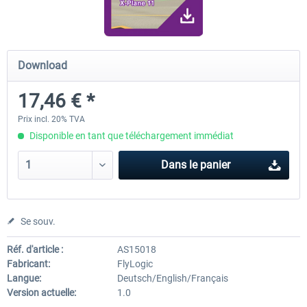
Airport Berlin Brandenburg V2 XP
Airport Zurich V2.0 XP
Download
17,46 € *
30,20 € *
26,17 € *
Prix incl. 20% TVA
Disponible en tant que téléchargement immédiat
Dans le panier
Se souv.
Réf. d'article :
AS15018
Fabricant:
FlyLogic
Langue:
Deutsch/English/Français
Version actuelle:
1.0