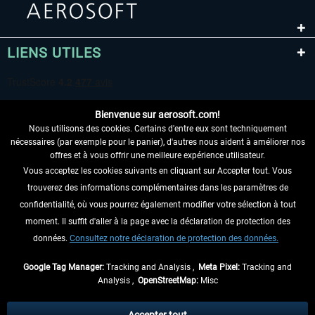
LIENS UTILES
Bienvenue sur aerosoft.com!
Nous utilisons des cookies. Certains d'entre eux sont techniquement
nécessaires (par exemple pour le panier), d'autres nous aident à améliorer nos
offres et à vous offrir une meilleure expérience utilisateur.
Vous acceptez les cookies suivants en cliquant sur Accepter tout. Vous
RENONCER AU CONTRAT ICI
trouverez des informations complémentaires dans les paramètres de
INFORMATIONS
confidentialité, où vous pourrez également modifier votre sélection à tout
moment. Il suffit d'aller à la page avec la déclaration de protection des
NE MANQUEZ PAS LES DERNIÈRES
données.
Consultez notre déclaration de protection des données.
NOUVELLES
Google Tag Manager:
Tracking and Analysis ,
Meta Pixel:
Tracking and
Analysis ,
OpenStreetMap:
Misc
* Tous les prix sont indiqués TVA légale comprise, hors
frais de port
et, le cas
échéant, frais de remboursement, si aucune description contraire.