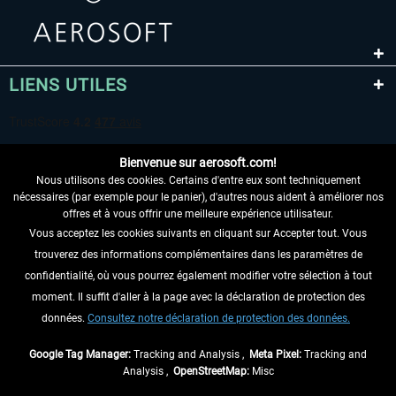
LIENS UTILES
Bienvenue sur aerosoft.com!
Nous utilisons des cookies. Certains d'entre eux sont techniquement
nécessaires (par exemple pour le panier), d'autres nous aident à améliorer nos
offres et à vous offrir une meilleure expérience utilisateur.
Vous acceptez les cookies suivants en cliquant sur Accepter tout. Vous
RENONCER AU CONTRAT ICI
trouverez des informations complémentaires dans les paramètres de
INFORMATIONS
confidentialité, où vous pourrez également modifier votre sélection à tout
moment. Il suffit d'aller à la page avec la déclaration de protection des
NE MANQUEZ PAS LES DERNIÈRES
données.
Consultez notre déclaration de protection des données.
NOUVELLES
Google Tag Manager:
Tracking and Analysis ,
Meta Pixel:
Tracking and
Analysis ,
OpenStreetMap:
Misc
* Tous les prix sont indiqués TVA légale comprise, hors
frais de port
et, le cas