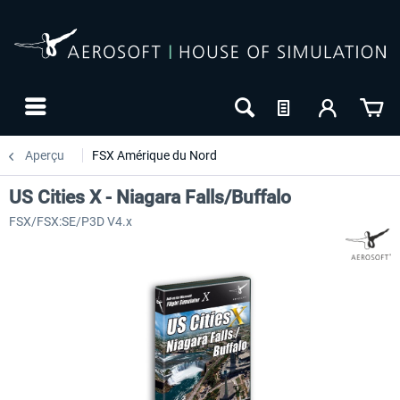
Aperçu
FSX Amérique du Nord
US Cities X - Niagara Falls/Buffalo
FSX/FSX:SE/P3D V4.x