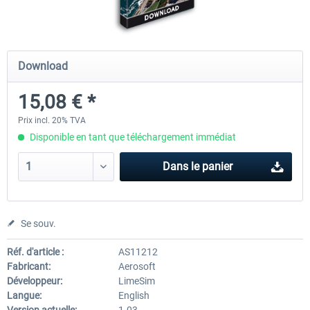
Airports of Mexico City & Central
US Cities X - Chicago
Download
15,08 € *
28,18 € *
15,08 € *
Prix incl. 20% TVA
Disponible en tant que téléchargement immédiat
Dans le panier
Se souv.
Réf. d'article :
AS11212
Fabricant:
Aerosoft
Développeur:
LimeSim
Langue:
English