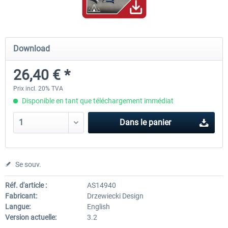
Mega Airport Frankfurt V2.0
Mega Airport Berlin Brande
Download
26,40 € *
30,20 € *
25,16 € *
Prix incl. 20% TVA
Disponible en tant que téléchargement immédiat
Dans le panier
Se souv.
Réf. d'article :
AS14940
Fabricant:
Drzewiecki Design
Langue:
English
Version actuelle:
3.2