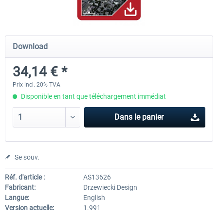
Mega Airport Frankfurt V2.0
Mega Airport Berlin Brande
Download
34,14 € *
30,20 € *
25,16 € *
Prix incl. 20% TVA
Disponible en tant que téléchargement immédiat
Dans le panier
Se souv.
Réf. d'article :
AS13626
Fabricant:
Drzewiecki Design
Langue:
English
Version actuelle:
1.991