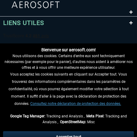
LIENS UTILES
Bienvenue sur aerosoft.com!
Nous utilisons des cookies. Certains d'entre eux sont techniquement
nécessaires (par exemple pour le panier), d'autres nous aident à améliorer nos
offres et à vous offrir une meilleure expérience utilisateur.
Vous acceptez les cookies suivants en cliquant sur Accepter tout. Vous
RENONCER AU CONTRAT ICI
trouverez des informations complémentaires dans les paramètres de
INFORMATIONS
confidentialité, où vous pourrez également modifier votre sélection à tout
moment. Il suffit d'aller à la page avec la déclaration de protection des
NE MANQUEZ PAS LES DERNIÈRES
données.
Consultez notre déclaration de protection des données.
NOUVELLES
Google Tag Manager:
Tracking and Analysis ,
Meta Pixel:
Tracking and
Analysis ,
OpenStreetMap:
Misc
* Tous les prix sont indiqués TVA légale comprise, hors
frais de port
et, le cas
échéant, frais de remboursement, si aucune description contraire.