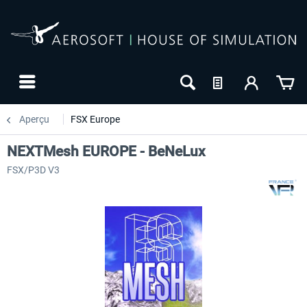
Aperçu
FSX Europe
NEXTMesh EUROPE - BeNeLux
FSX/P3D V3