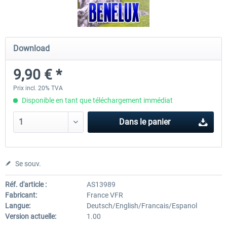
Mega Airport Frankfurt V2.0
Mega Airport Berlin Brande
Download
9,90 € *
30,20 € *
25,16 € *
Prix incl. 20% TVA
Disponible en tant que téléchargement immédiat
Dans le panier
Se souv.
Réf. d'article :
AS13989
Fabricant:
France VFR
Langue:
Deutsch/English/Francais/Espanol
Version actuelle:
1.00