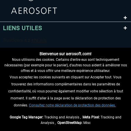
LIENS UTILES
Bienvenue sur aerosoft.com!
Nous utilisons des cookies. Certains d'entre eux sont techniquement
nécessaires (par exemple pour le panier), d'autres nous aident à améliorer nos
offres et à vous offrir une meilleure expérience utilisateur.
Vous acceptez les cookies suivants en cliquant sur Accepter tout. Vous
RENONCER AU CONTRAT ICI
trouverez des informations complémentaires dans les paramètres de
INFORMATIONS
confidentialité, où vous pourrez également modifier votre sélection à tout
moment. Il suffit d'aller à la page avec la déclaration de protection des
NE MANQUEZ PAS LES DERNIÈRES
données.
Consultez notre déclaration de protection des données.
NOUVELLES
Google Tag Manager:
Tracking and Analysis ,
Meta Pixel:
Tracking and
Analysis ,
OpenStreetMap:
Misc
* Tous les prix sont indiqués TVA légale comprise, hors
frais de port
et, le cas