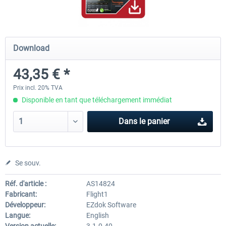
Ultimate Traffic Live
FS Global Real Weather..
Download
43,35 € *
49,36 € *
40,33 € *
Prix incl. 20% TVA
Disponible en tant que téléchargement immédiat
Dans le panier
Se souv.
Réf. d'article :
AS14824
Fabricant:
Flight1
Développeur:
EZdok Software
Langue:
English