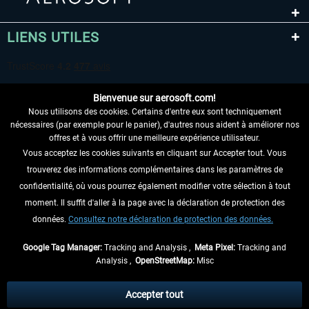
LIENS UTILES
Bienvenue sur aerosoft.com!
Nous utilisons des cookies. Certains d'entre eux sont techniquement
nécessaires (par exemple pour le panier), d'autres nous aident à améliorer nos
offres et à vous offrir une meilleure expérience utilisateur.
Vous acceptez les cookies suivants en cliquant sur Accepter tout. Vous
RENONCER AU CONTRAT ICI
trouverez des informations complémentaires dans les paramètres de
INFORMATIONS
confidentialité, où vous pourrez également modifier votre sélection à tout
moment. Il suffit d'aller à la page avec la déclaration de protection des
NE MANQUEZ PAS LES DERNIÈRES
données.
Consultez notre déclaration de protection des données.
NOUVELLES
Google Tag Manager:
Tracking and Analysis ,
Meta Pixel:
Tracking and
Analysis ,
OpenStreetMap:
Misc
* Tous les prix sont indiqués TVA légale comprise, hors
frais de port
et, le cas
échéant, frais de remboursement, si aucune description contraire.
Accepter tout
** S'applique aux envois vers l'Allemagne. Pour les autres pays, veuillez