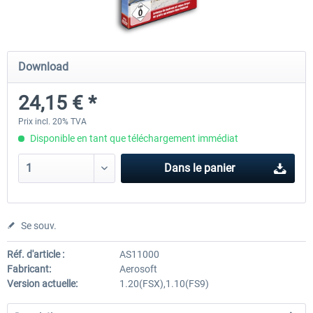
Mega Airport Frankfurt V2.0
Mega Airport Berlin Brande
Download
24,15 € *
30,20 € *
25,16 € *
Prix incl. 20% TVA
Disponible en tant que téléchargement immédiat
Dans le panier
Se souv.
Réf. d'article :
AS11000
Fabricant:
Aerosoft
Version actuelle:
1.20(FSX),1.10(FS9)