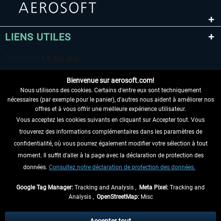
LIENS UTILES
Bienvenue sur aerosoft.com!
Nous utilisons des cookies. Certains d'entre eux sont techniquement
nécessaires (par exemple pour le panier), d'autres nous aident à améliorer nos
offres et à vous offrir une meilleure expérience utilisateur.
Vous acceptez les cookies suivants en cliquant sur Accepter tout. Vous
RENONCER AU CONTRAT ICI
trouverez des informations complémentaires dans les paramètres de
INFORMATIONS
confidentialité, où vous pourrez également modifier votre sélection à tout
moment. Il suffit d'aller à la page avec la déclaration de protection des
NE MANQUEZ PAS LES DERNIÈRES
données.
Consultez notre déclaration de protection des données.
NOUVELLES
Google Tag Manager:
Tracking and Analysis ,
Meta Pixel:
Tracking and
Analysis ,
OpenStreetMap:
Misc
* Tous les prix sont indiqués TVA légale comprise, hors
frais de port
et, le cas
échéant, frais de remboursement, si aucune description contraire.