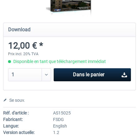
Holiday Airports
FSDG LITE - Dakar
Download
12,00 € *
30,20 € *
9,60 € *
Prix incl. 20% TVA
Disponible en tant que téléchargement immédiat
Dans le panier
Se souv.
Réf. d'article :
AS15025
Fabricant:
FSDG
Langue:
English
Version actuelle:
1.2