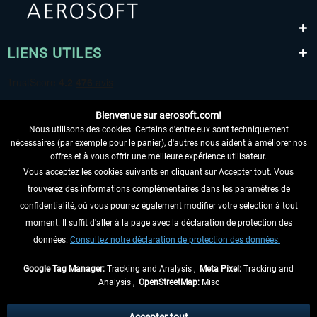
LIENS UTILES
Bienvenue sur aerosoft.com!
Nous utilisons des cookies. Certains d'entre eux sont techniquement
nécessaires (par exemple pour le panier), d'autres nous aident à améliorer nos
offres et à vous offrir une meilleure expérience utilisateur.
Vous acceptez les cookies suivants en cliquant sur Accepter tout. Vous
RENONCER AU CONTRAT ICI
trouverez des informations complémentaires dans les paramètres de
INFORMATIONS
confidentialité, où vous pourrez également modifier votre sélection à tout
moment. Il suffit d'aller à la page avec la déclaration de protection des
NE MANQUEZ PAS LES DERNIÈRES
données.
Consultez notre déclaration de protection des données.
NOUVELLES
Google Tag Manager:
Tracking and Analysis ,
Meta Pixel:
Tracking and
Analysis ,
OpenStreetMap:
Misc
* Tous les prix sont indiqués TVA légale comprise, hors
frais de port
et, le cas
échéant, frais de remboursement, si aucune description contraire.