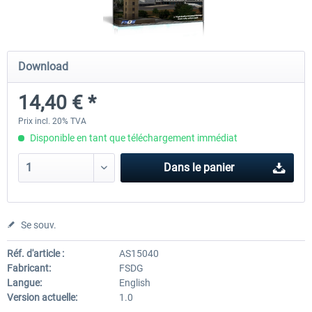
FSDG - Sharm El-Sheikh XP
FSDG - Dakar XP
Download
14,40 € *
15,60 € *
15,60 € *
Prix incl. 20% TVA
Disponible en tant que téléchargement immédiat
Dans le panier
Se souv.
Réf. d'article :
AS15040
Fabricant:
FSDG
Langue:
English
Version actuelle:
1.0