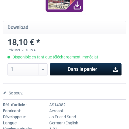
FunnerFlight - KSAN, KNZY & Naval
Saint Croix XP
Download
Base San...
18,10 € *
20,12 € *
24,99 € *
Prix incl. 20% TVA
Disponible en tant que téléchargement immédiat
Dans le panier
Se souv.
Réf. d'article :
AS14082
Fabricant:
Aerosoft
Développeur:
Jo Erlend Sund
Langue:
German/English