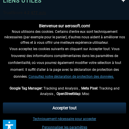
LIENS UTILES
Bienvenue sur aerosoft.com!
Nous utilisons des cookies. Certains d'entre eux sont techniquement
nécessaires (par exemple pour le panier), d'autres nous aident à améliorer nos
offres et à vous offrir une meilleure expérience utilisateur.
Vous acceptez les cookies suivants en cliquant sur Accepter tout. Vous
RENONCER AU CONTRAT ICI
trouverez des informations complémentaires dans les paramètres de
INFORMATIONS
confidentialité, où vous pourrez également modifier votre sélection à tout
moment. Il suffit d'aller à la page avec la déclaration de protection des
NE MANQUEZ PAS LES DERNIÈRES
données.
Consultez notre déclaration de protection des données.
NOUVELLES
Google Tag Manager:
Tracking and Analysis ,
Meta Pixel:
Tracking and
Analysis ,
OpenStreetMap:
Misc
* Tous les prix sont indiqués TVA légale comprise, hors
frais de port
et, le cas
échéant, frais de remboursement, si aucune description contraire.
Accepter tout
** S'applique aux envois vers l'Allemagne. Pour les autres pays, veuillez
Techniquement nécessaire pour accepter
consulter les
informations d'expédition
.
Personnaliser les paramètres