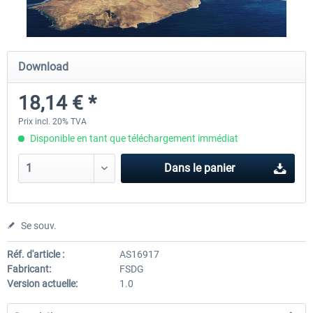
FSDG - Cape Verde Sal P3D
FSDG LITE - Dakar
Download
18,14 € *
18,14 € *
9,60 € *
Prix incl. 20% TVA
Disponible en tant que téléchargement immédiat
Dans le panier
Se souv.
Réf. d'article :
AS16917
Fabricant:
FSDG
Version actuelle:
1.0