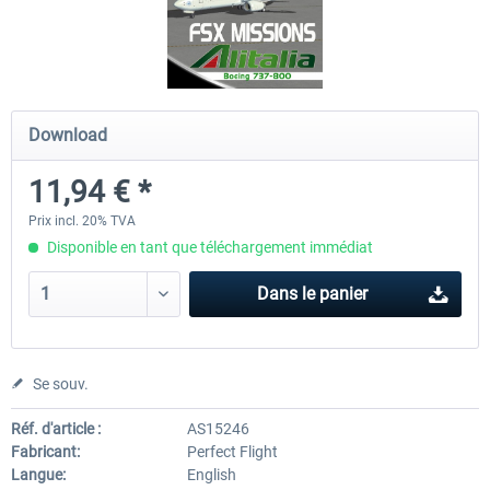
Ultimate Traffic Live
FS Global Real Weather..
Download
49,36 € *
40,33 € *
11,94 € *
Prix incl. 20% TVA
Disponible en tant que téléchargement immédiat
Dans le panier
Se souv.
Réf. d'article :
AS15246
Fabricant:
Perfect Flight
Langue:
English