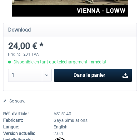
Aerosoft Airport Cologne/Bonn
sim-wings Hamburg
Download
24,00 € *
18,10 € *
20,12 € *
Prix incl. 20% TVA
Disponible en tant que téléchargement immédiat
Dans le panier
Se souv.
Réf. d'article :
AS15140
Fabricant:
Gaya Simulations
Langue:
English
Version actuelle:
2.0.1