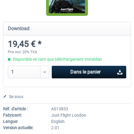
Airbus Bundle
iFly Jets-The 737NG for 
Download
19,45 € *
52,77 € *
59,72 € *
Prix incl. 20% TVA
Disponible en tant que téléchargement immédiat
Dans le panier
Se souv.
Réf. d'article :
AS13833
Fabricant:
Just Flight London
Langue:
English
Version actuelle:
2.01