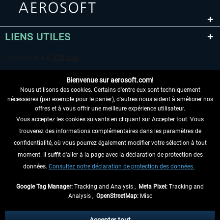
LIENS UTILES
Bienvenue sur aerosoft.com!
Nous utilisons des cookies. Certains d'entre eux sont techniquement
nécessaires (par exemple pour le panier), d'autres nous aident à améliorer nos
offres et à vous offrir une meilleure expérience utilisateur.
Vous acceptez les cookies suivants en cliquant sur Accepter tout. Vous
RENONCER AU CONTRAT ICI
trouverez des informations complémentaires dans les paramètres de
INFORMATIONS
confidentialité, où vous pourrez également modifier votre sélection à tout
moment. Il suffit d'aller à la page avec la déclaration de protection des
NE MANQUEZ PAS LES DERNIÈRES
données.
Consultez notre déclaration de protection des données.
NOUVELLES
Google Tag Manager:
Tracking and Analysis ,
Meta Pixel:
Tracking and
Analysis ,
OpenStreetMap:
Misc
* Tous les prix sont indiqués TVA légale comprise, hors
frais de port
et, le cas
échéant, frais de remboursement, si aucune description contraire.