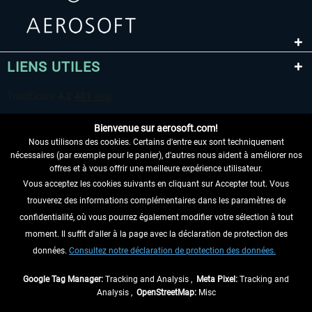
LIENS UTILES
Bienvenue sur aerosoft.com!
Nous utilisons des cookies. Certains d'entre eux sont techniquement
nécessaires (par exemple pour le panier), d'autres nous aident à améliorer nos
offres et à vous offrir une meilleure expérience utilisateur.
Vous acceptez les cookies suivants en cliquant sur Accepter tout. Vous
RENONCER AU CONTRAT ICI
trouverez des informations complémentaires dans les paramètres de
INFORMATIONS
confidentialité, où vous pourrez également modifier votre sélection à tout
moment. Il suffit d'aller à la page avec la déclaration de protection des
NE MANQUEZ PAS LES DERNIÈRES
données.
Consultez notre déclaration de protection des données.
NOUVELLES
Google Tag Manager:
Tracking and Analysis ,
Meta Pixel:
Tracking and
Analysis ,
OpenStreetMap:
Misc
* Tous les prix sont indiqués TVA légale comprise, hors
frais de port
et, le cas