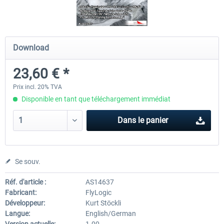
A320 Family professional Bundle
Aerosoft A320/A321 profess
Download
23,60 € *
80,62 € *
60,45 € *
Prix incl. 20% TVA
Disponible en tant que téléchargement immédiat
Dans le panier
Se souv.
Réf. d'article :
AS14637
Fabricant:
FlyLogic
Développeur:
Kurt Stöckli
Langue:
English/German