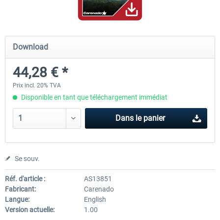
Airbus Bundle
iFly Jets-The 737NG for 
Download
44,28 € *
52,77 € *
59,72 € *
Prix incl. 20% TVA
Disponible en tant que téléchargement immédiat
Dans le panier
Se souv.
Réf. d'article :
AS13851
Fabricant:
Carenado
Langue:
English
Version actuelle:
1.00