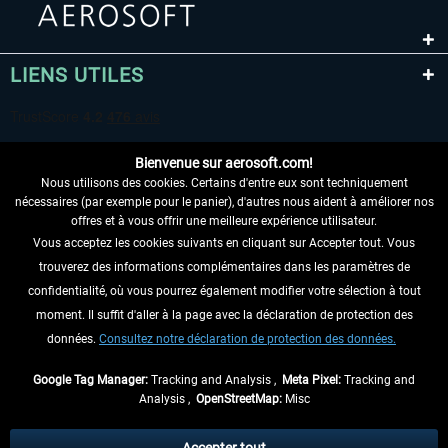
LIENS UTILES
Bienvenue sur aerosoft.com!
Nous utilisons des cookies. Certains d'entre eux sont techniquement
nécessaires (par exemple pour le panier), d'autres nous aident à améliorer nos
offres et à vous offrir une meilleure expérience utilisateur.
Vous acceptez les cookies suivants en cliquant sur Accepter tout. Vous
RENONCER AU CONTRAT ICI
trouverez des informations complémentaires dans les paramètres de
INFORMATIONS
confidentialité, où vous pourrez également modifier votre sélection à tout
moment. Il suffit d'aller à la page avec la déclaration de protection des
NE MANQUEZ PAS LES DERNIÈRES
données.
Consultez notre déclaration de protection des données.
NOUVELLES
Google Tag Manager:
Tracking and Analysis ,
Meta Pixel:
Tracking and
Analysis ,
OpenStreetMap:
Misc
* Tous les prix sont indiqués TVA légale comprise, hors
frais de port
et, le cas
échéant, frais de remboursement, si aucune description contraire.