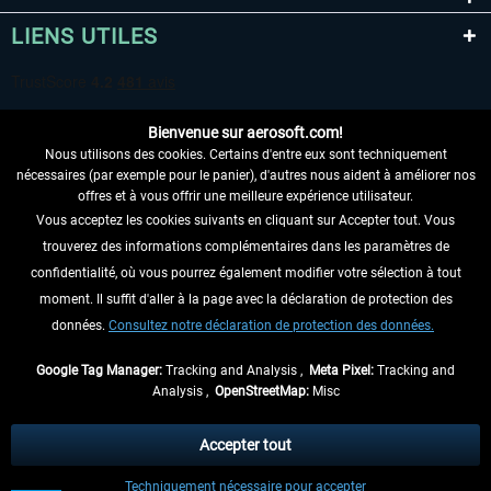
LIENS UTILES
Bienvenue sur aerosoft.com!
Nous utilisons des cookies. Certains d'entre eux sont techniquement
nécessaires (par exemple pour le panier), d'autres nous aident à améliorer nos
offres et à vous offrir une meilleure expérience utilisateur.
Vous acceptez les cookies suivants en cliquant sur Accepter tout. Vous
RENONCER AU CONTRAT ICI
trouverez des informations complémentaires dans les paramètres de
INFORMATIONS
confidentialité, où vous pourrez également modifier votre sélection à tout
moment. Il suffit d'aller à la page avec la déclaration de protection des
NE MANQUEZ PAS LES DERNIÈRES
données.
Consultez notre déclaration de protection des données.
NOUVELLES
Google Tag Manager:
Tracking and Analysis ,
Meta Pixel:
Tracking and
Analysis ,
OpenStreetMap:
Misc
* Tous les prix sont indiqués TVA légale comprise, hors
frais de port
et, le cas
échéant, frais de remboursement, si aucune description contraire.
Accepter tout
** S'applique aux envois vers l'Allemagne. Pour les autres pays, veuillez
Techniquement nécessaire pour accepter