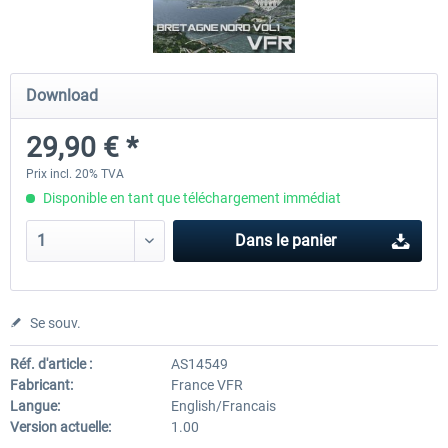
Mega Airport Frankfurt V2.0
Mega Airport Berlin Brande
Download
29,90 € *
30,20 € *
25,16 € *
Prix incl. 20% TVA
Disponible en tant que téléchargement immédiat
Dans le panier
Se souv.
Réf. d'article :
AS14549
Fabricant:
France VFR
Langue:
English/Francais
Version actuelle:
1.00