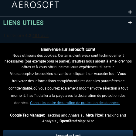
LIENS UTILES
Bienvenue sur aerosoft.com!
Nous utilisons des cookies. Certains d'entre eux sont techniquement
nécessaires (par exemple pour le panier), d'autres nous aident à améliorer nos
offres et à vous offrir une meilleure expérience utilisateur.
Vous acceptez les cookies suivants en cliquant sur Accepter tout. Vous
RENONCER AU CONTRAT ICI
trouverez des informations complémentaires dans les paramètres de
INFORMATIONS
confidentialité, où vous pourrez également modifier votre sélection à tout
moment. Il suffit d'aller à la page avec la déclaration de protection des
NE MANQUEZ PAS LES DERNIÈRES
données.
Consultez notre déclaration de protection des données.
NOUVELLES
Google Tag Manager:
Tracking and Analysis ,
Meta Pixel:
Tracking and
Analysis ,
OpenStreetMap:
Misc
* Tous les prix sont indiqués TVA légale comprise, hors
frais de port
et, le cas
échéant, frais de remboursement, si aucune description contraire.