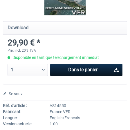
Mega Airport Frankfurt V2.0
Mega Airport Berlin Brande
Download
29,90 € *
30,20 € *
25,16 € *
Prix incl. 20% TVA
Disponible en tant que téléchargement immédiat
Dans le panier
Se souv.
Réf. d'article :
AS14550
Fabricant:
France VFR
Langue:
English/Francais
Version actuelle:
1.00