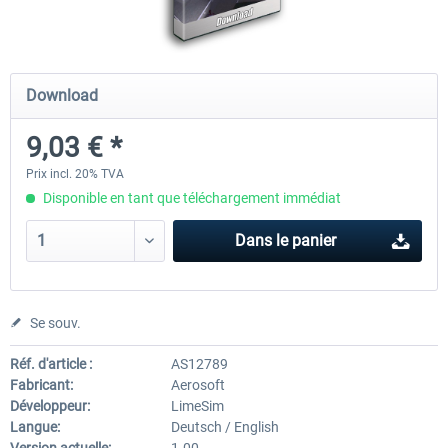
Mega Airport Frankfurt V2.0
Mega Airport Berlin Brande
Download
9,03 € *
30,20 € *
25,16 € *
Prix incl. 20% TVA
Disponible en tant que téléchargement immédiat
Dans le panier
Se souv.
Réf. d'article :
AS12789
Fabricant:
Aerosoft
Développeur:
LimeSim
Langue:
Deutsch / English