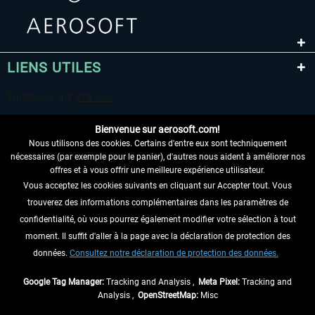
LIENS UTILES
Bienvenue sur aerosoft.com!
Nous utilisons des cookies. Certains d'entre eux sont techniquement
nécessaires (par exemple pour le panier), d'autres nous aident à améliorer nos
offres et à vous offrir une meilleure expérience utilisateur.
Vous acceptez les cookies suivants en cliquant sur Accepter tout. Vous
RENONCER AU CONTRAT ICI
trouverez des informations complémentaires dans les paramètres de
INFORMATIONS
confidentialité, où vous pourrez également modifier votre sélection à tout
moment. Il suffit d'aller à la page avec la déclaration de protection des
NE MANQUEZ PAS LES DERNIÈRES
données.
Consultez notre déclaration de protection des données.
NOUVELLES
Google Tag Manager:
Tracking and Analysis ,
Meta Pixel:
Tracking and
Analysis ,
OpenStreetMap:
Misc
* Tous les prix sont indiqués TVA légale comprise, hors
frais de port
et, le cas