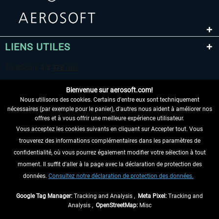
LIENS UTILES
Bienvenue sur aerosoft.com!
Nous utilisons des cookies. Certains d'entre eux sont techniquement
nécessaires (par exemple pour le panier), d'autres nous aident à améliorer nos
offres et à vous offrir une meilleure expérience utilisateur.
Vous acceptez les cookies suivants en cliquant sur Accepter tout. Vous
RENONCER AU CONTRAT ICI
trouverez des informations complémentaires dans les paramètres de
INFORMATIONS
confidentialité, où vous pourrez également modifier votre sélection à tout
moment. Il suffit d'aller à la page avec la déclaration de protection des
NE MANQUEZ PAS LES DERNIÈRES
données.
Consultez notre déclaration de protection des données.
NOUVELLES
Google Tag Manager:
Tracking and Analysis ,
Meta Pixel:
Tracking and
Analysis ,
OpenStreetMap:
Misc
* Tous les prix sont indiqués TVA légale comprise, hors
frais de port
et, le cas