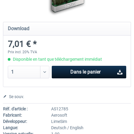
Mega Airport Frankfurt V2.0
Mega Airport Berlin Brande
Download
7,01 € *
30,20 € *
25,16 € *
Prix incl. 20% TVA
Disponible en tant que téléchargement immédiat
Dans le panier
Se souv.
Réf. d'article :
AS12785
Fabricant:
Aerosoft
Développeur:
LimeSim
Langue:
Deutsch / English