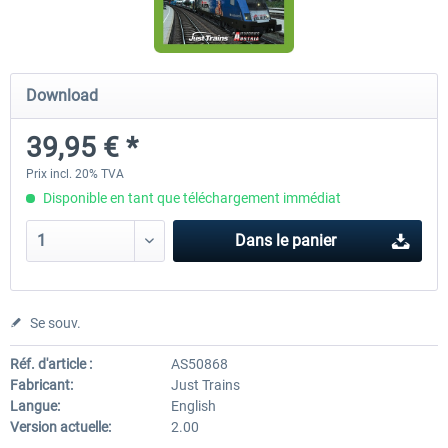
ICE 4 (Class 412)
Stadler Flirt 3
Download
39,95 € *
35,24 € *
19,20 € *
Prix incl. 20% TVA
Disponible en tant que téléchargement immédiat
Dans le panier
Se souv.
Réf. d'article :
AS50868
Fabricant:
Just Trains
Langue:
English
Version actuelle:
2.00