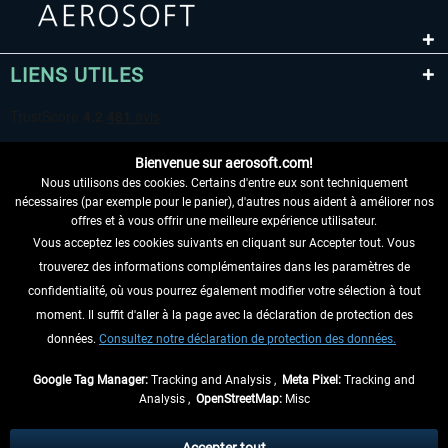
LIENS UTILES
Bienvenue sur aerosoft.com!
Nous utilisons des cookies. Certains d'entre eux sont techniquement
nécessaires (par exemple pour le panier), d'autres nous aident à améliorer nos
offres et à vous offrir une meilleure expérience utilisateur.
Vous acceptez les cookies suivants en cliquant sur Accepter tout. Vous
RENONCER AU CONTRAT ICI
trouverez des informations complémentaires dans les paramètres de
INFORMATIONS
confidentialité, où vous pourrez également modifier votre sélection à tout
moment. Il suffit d'aller à la page avec la déclaration de protection des
NE MANQUEZ PAS LES DERNIÈRES
données.
Consultez notre déclaration de protection des données.
NOUVELLES
Google Tag Manager:
Tracking and Analysis ,
Meta Pixel:
Tracking and
Analysis ,
OpenStreetMap:
Misc
* Tous les prix sont indiqués TVA légale comprise, hors
frais de port
et, le cas
échéant, frais de remboursement, si aucune description contraire.