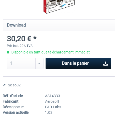
Koeblitzer Mountain Route 3 reloaded
VirtualTracks - Ringbahn Be
Download
30,20 € *
30,20 € *
35,24 € *
Prix incl. 20% TVA
Disponible en tant que téléchargement immédiat
Dans le panier
Se souv.
Réf. d'article :
AS14333
Fabricant:
Aerosoft
Développeur:
PAD-Labs
Version actuelle:
1.03