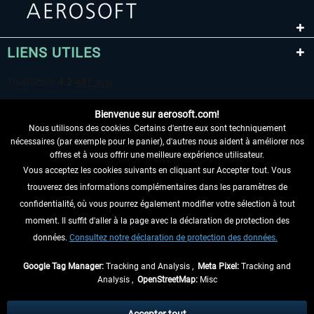
LIENS UTILES
Bienvenue sur aerosoft.com!
Nous utilisons des cookies. Certains d'entre eux sont techniquement
nécessaires (par exemple pour le panier), d'autres nous aident à améliorer nos
offres et à vous offrir une meilleure expérience utilisateur.
Vous acceptez les cookies suivants en cliquant sur Accepter tout. Vous
RENONCER AU CONTRAT ICI
trouverez des informations complémentaires dans les paramètres de
INFORMATIONS
confidentialité, où vous pourrez également modifier votre sélection à tout
moment. Il suffit d'aller à la page avec la déclaration de protection des
NE MANQUEZ PAS LES DERNIÈRES
données.
Consultez notre déclaration de protection des données.
NOUVELLES
Google Tag Manager:
Tracking and Analysis ,
Meta Pixel:
Tracking and
Analysis ,
OpenStreetMap:
Misc
* Tous les prix sont indiqués TVA légale comprise, hors
frais de port
et, le cas
échéant, frais de remboursement, si aucune description contraire.