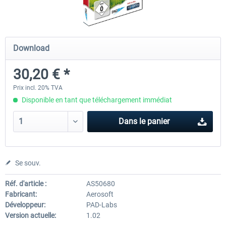
Koeblitzer Mountain Route 3 reloaded
VirtualTracks - Ringbahn Be
Download
30,20 € *
30,20 € *
35,24 € *
Prix incl. 20% TVA
Disponible en tant que téléchargement immédiat
Dans le panier
Se souv.
Réf. d'article :
AS50680
Fabricant:
Aerosoft
Développeur:
PAD-Labs
Version actuelle:
1.02