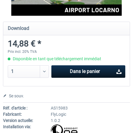
Aerosoft Airport Cologne/Bonn
sim-wings Hamburg
Download
14,88 € *
18,10 € *
20,12 € *
Prix incl. 20% TVA
Disponible en tant que téléchargement immédiat
Dans le panier
Se souv.
Réf. d'article :
AS15983
Fabricant:
FlyLogic
Version actuelle:
1.0.2
Installation via: