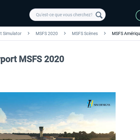
ht Simulator
MSFS 2020
MSFS Scènes
MSFS Amériqu
rport MSFS 2020