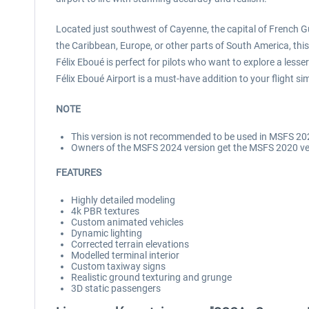
Located just southwest of Cayenne, the capital of French Gu
the Caribbean, Europe, or other parts of South America, this
Félix Eboué is perfect for pilots who want to explore a less
Félix Eboué Airport is a must-have addition to your flight si
NOTE
This version is not recommended to be used in MSFS 202
Owners of the MSFS 2024 version get the MSFS 2020 versi
FEATURES
Highly detailed modeling
4k PBR textures
Custom animated vehicles
Dynamic lighting
Corrected terrain elevations
Modelled terminal interior
Custom taxiway signs
Realistic ground texturing and grunge
3D static passengers