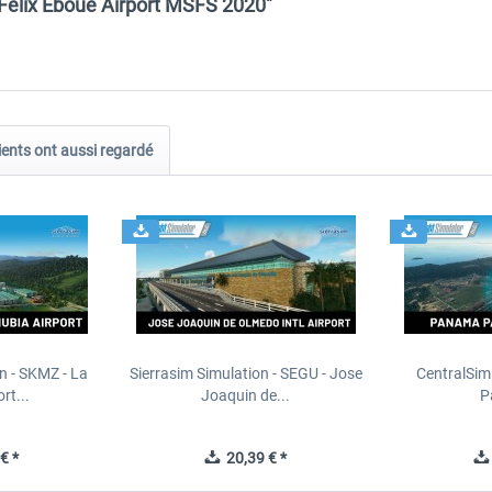
Félix Éboue Airport MSFS 2020"
ients ont aussi regardé
n - SKMZ - La
Sierrasim Simulation - SEGU - Jose
CentralSim
rt...
Joaquin de...
P
€ *
20,39 € *