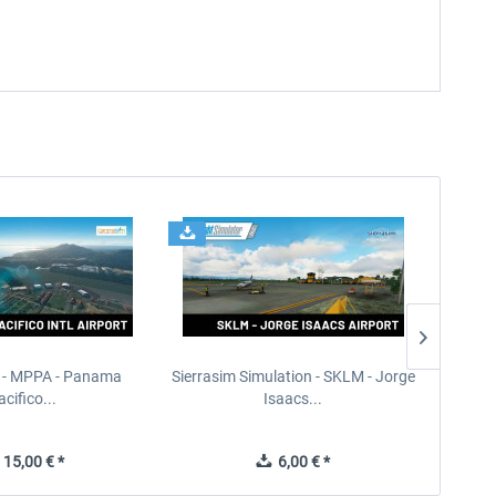
 - MPPA - Panama
Sierrasim Simulation - SKLM - Jorge
Sier
acifico...
Isaacs...
15,00 € *
6,00 € *