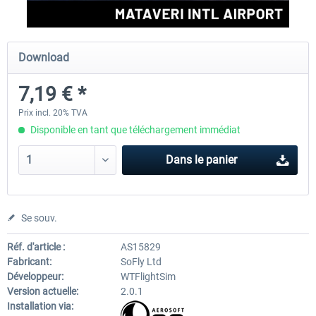
FSDG - Cusco MSFS
Sierrasim Simulation - SKMD 
Download
Herrera...
7,19 € *
18,00 € *
13,20 € *
Prix incl. 20% TVA
Disponible en tant que téléchargement immédiat
Dans le panier
Se souv.
Réf. d'article :
AS15829
Fabricant:
SoFly Ltd
Développeur:
WTFlightSim
Version actuelle:
2.0.1
Installation via: