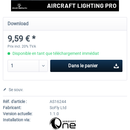
rkApps - FSRealistic Pro MSFS
Aerosoft Tool Simple Traf
Download
9,59 € *
33,60 € *
15,00 € *
Prix incl. 20% TVA
Disponible en tant que téléchargement immédiat
Dans le panier
Se souv.
Réf. d'article :
AS16244
Fabricant:
SoFly Ltd
Version actuelle:
1.1.0
Installation via: