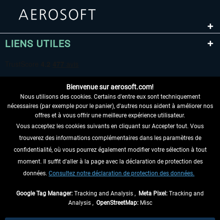
LIENS UTILES
Bienvenue sur aerosoft.com!
Nous utilisons des cookies. Certains d'entre eux sont techniquement
nécessaires (par exemple pour le panier), d'autres nous aident à améliorer nos
offres et à vous offrir une meilleure expérience utilisateur.
Vous acceptez les cookies suivants en cliquant sur Accepter tout. Vous
RENONCER AU CONTRAT ICI
trouverez des informations complémentaires dans les paramètres de
INFORMATIONS
confidentialité, où vous pourrez également modifier votre sélection à tout
moment. Il suffit d'aller à la page avec la déclaration de protection des
NE MANQUEZ PAS LES DERNIÈRES
données.
Consultez notre déclaration de protection des données.
NOUVELLES
Google Tag Manager:
Tracking and Analysis ,
Meta Pixel:
Tracking and
Analysis ,
OpenStreetMap:
Misc
* Tous les prix sont indiqués TVA légale comprise, hors
frais de port
et, le cas