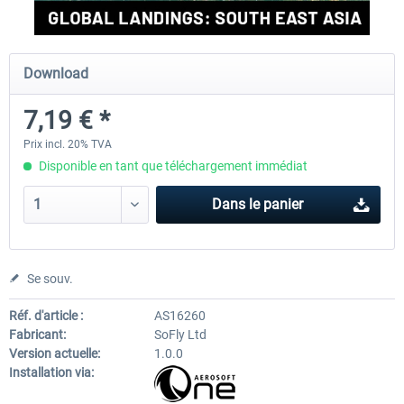
Perfect Flight - Flying Germany MSFS
Perfect Flight - FS Explorer -
Download
Italy MSFS
7,19 € *
15,00 € *
17,40 € *
Prix incl. 20% TVA
Disponible en tant que téléchargement immédiat
Dans le panier
Se souv.
Réf. d'article :
AS16260
Fabricant:
SoFly Ltd
Version actuelle:
1.0.0
Installation via: