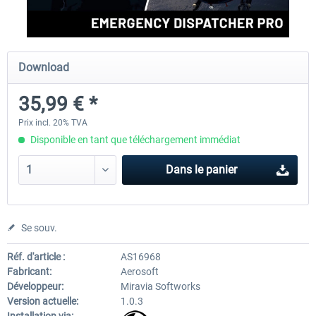
EmergencyDispatcherPro
Aerosoft Toolbar Pushback
Download
35,99 € *
35,99 € *
10,03 € *
Prix incl. 20% TVA
Disponible en tant que téléchargement immédiat
Dans le panier
Se souv.
Réf. d'article :
AS16968
Fabricant:
Aerosoft
Développeur:
Miravia Softworks
Version actuelle:
1.0.3