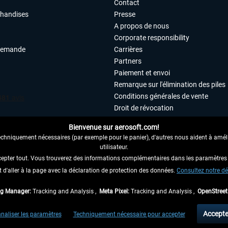
Contact
chandises
Presse
A propos de nous
Corporate responsibility
demande
Carrières
Partners
Paiement et envoi
Remarque sur l'élimination des piles
Conditions générales de vente
Droit de révocation
Déclaration de protection des donn
Bienvenue sur aerosoft.com!
Accessibilité
echniquement nécessaires (par exemple pour le panier), d'autres nous aident à amélio
Mentions légales
utilisateur.
cepter tout. Vous trouverez des informations complémentaires dans les paramètres 
it d'aller à la page avec la déclaration de protection des données.
 AU CONTRAT ICI
Consultez notre dé
ag Manager:
Tracking and Analysis ,
Meta Pixel:
Tracking and Analysis ,
OpenStree
 TVA légale comprise, hors
frais de port
et, le cas échéant, frais de remboursement, si
Accepte
naliser les paramètres
Techniquement nécessaire pour accepter
aux envois vers l'Allemagne. Pour les autres pays, veuillez consulter les
informations