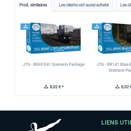
Prod. similaires
Les clients ont aussi acheté
Les cl
JTG - BDnf/E41 Scenario Package
JTG - BR141 Blue-
Scenario P
8,02 € *
8,02 €
LIENS UTI