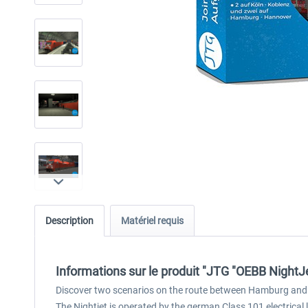
Description
Matériel requis
Informations sur le produit "JTG "OEBB NightJ
Discover two scenarios on the route between Hamburg and 
The Nightjet is operated by the german Class 101 electrical