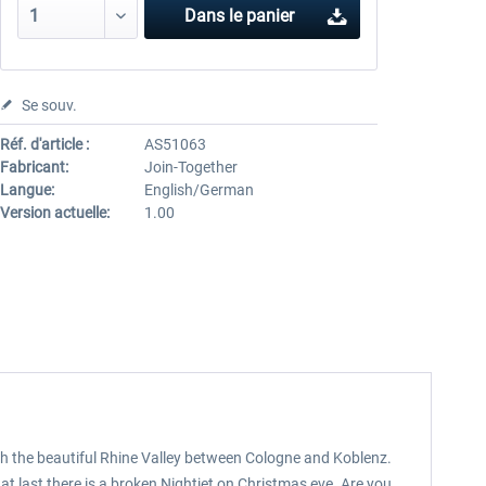
Dans le panier
Se souv.
Réf. d'article :
AS51063
Fabricant:
Join-Together
Langue:
English/German
Version actuelle:
1.00
 the beautiful Rhine Valley between Cologne and Koblenz.
t last there is a broken Nightjet on Christmas eve. Are you