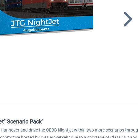
et" Scenario Pack"
Hannover and drive the OEBB Nightjet within two more scenarios through
 locomotive hosted by DB Fernverkehr due to a shortage of Class 182 and a