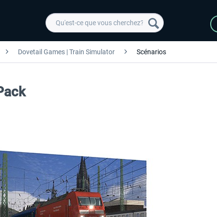
Dovetail Games | Train Simulator
Scénarios
Pack