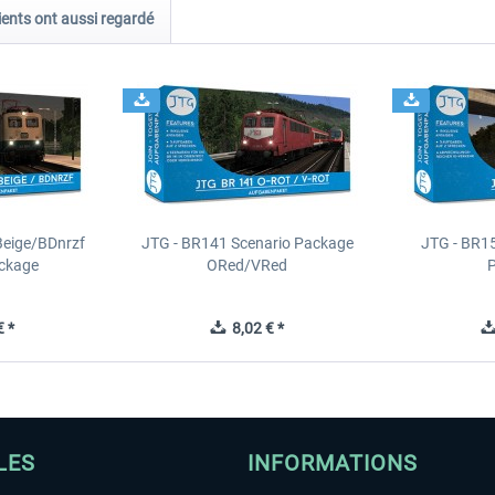
ients ont aussi regardé
Beige/BDnrzf
JTG - BR141 Scenario Package
JTG - BR1
ackage
ORed/VRed
 *
8,02 € *
LES
INFORMATIONS