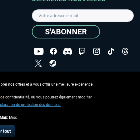
S'ABONNER
ées
J'ai lu la
Déclaration de protection des données
.
rer nos offres et à vous offrir une meilleure expérience
Copyright © Aerosoft GmbH - Tous droits réservés
de confidentialité, où vous pourrez également modifier
claration de protection des données.
tMap:
Misc
 aucune description contraire.
r tout
 d'expédition
.