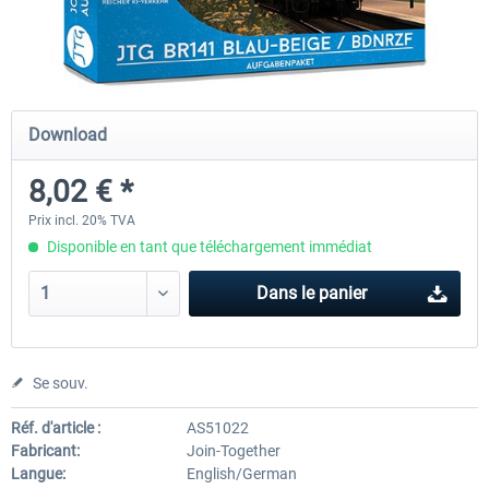
Just Trains - U-Bahn Hamburg U1 &
Railworks Szenario-Pack Vo
U3
Download
39,95 € *
25,16 € *
8,02 € *
Prix incl. 20% TVA
Disponible en tant que téléchargement immédiat
Dans le panier
Se souv.
Réf. d'article :
AS51022
Fabricant:
Join-Together
Langue:
English/German