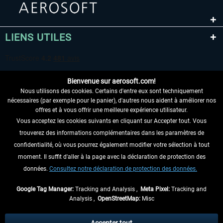
LIENS UTILES
Bienvenue sur aerosoft.com!
Nous utilisons des cookies. Certains d'entre eux sont techniquement
nécessaires (par exemple pour le panier), d'autres nous aident à améliorer nos
offres et à vous offrir une meilleure expérience utilisateur.
Vous acceptez les cookies suivants en cliquant sur Accepter tout. Vous
RENONCER AU CONTRAT ICI
trouverez des informations complémentaires dans les paramètres de
INFORMATIONS
confidentialité, où vous pourrez également modifier votre sélection à tout
moment. Il suffit d'aller à la page avec la déclaration de protection des
NE MANQUEZ PAS LES DERNIÈRES
données.
Consultez notre déclaration de protection des données.
NOUVELLES
Google Tag Manager:
Tracking and Analysis ,
Meta Pixel:
Tracking and
Analysis ,
OpenStreetMap:
Misc
* Tous les prix sont indiqués TVA légale comprise, hors
frais de port
et, le cas
échéant, frais de remboursement, si aucune description contraire.