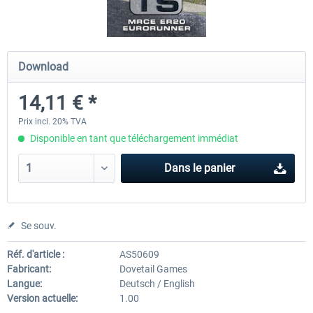
ChrisTrains - Stadler GTW
NS-DM90
Download
14,11 € *
18,00 € *
13,80 € *
Prix incl. 20% TVA
Disponible en tant que téléchargement immédiat
Dans le panier
Se souv.
Réf. d'article :
AS50609
Fabricant:
Dovetail Games
Langue:
Deutsch / English
Version actuelle:
1.00